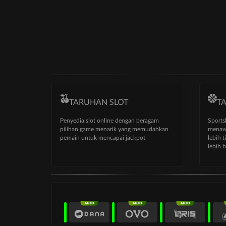
TARUHAN SLOT
T
Penyedia slot online dengan beragam
Sports
pilihan game menarik yang memudahkan
menawa
pemain untuk mencapai jackpot
lebih 
lebih 