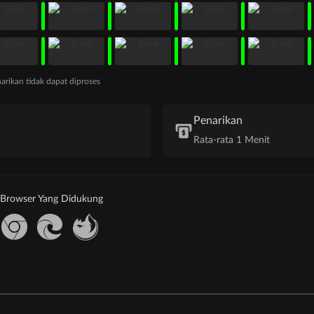
arikan tidak dapat diproses
Penarikan
Rata-rata 1 Menit
Browser Yang Didukung