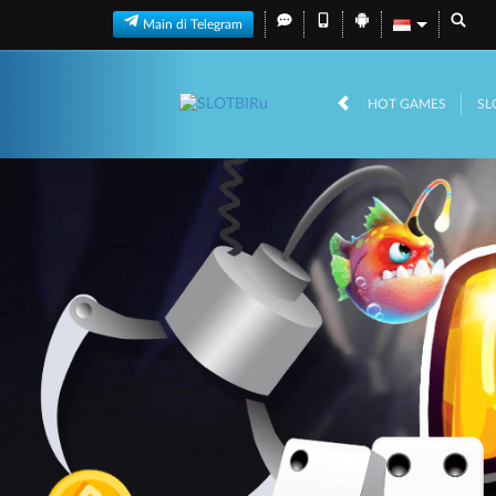
Main di Telegram
HOT GAMES
SL