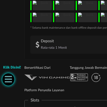
* Selama bank maintenance dan bank offline deposit dan pen
Deposit
Rata-rata 1 Menit
Klik Disini!
Bersertifikasi Dari
Tanggung Jawab Bermain
Platform Penyedia Layanan
Slots