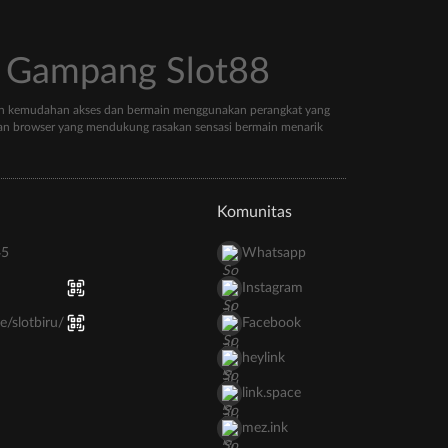
gi Gampang Slot88
warkan kemudahan akses dan bermain menggunakan perangkat yang
t dan browser yang mendukung rasakan sensasi bermain menarik
Komunitas
45
Whatsapp
Instagram
e/slotbiru/
Facebook
heylink
link.space
mez.ink