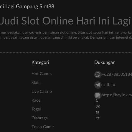
Ini Lagi Gampang Slot88
Judi Slot Online Hari Ini La
ang menyediakan banyak jenis permainan slot online. Situs slot gacor hari ini mena
ngan berbagai macam sistem operasi yang dimiliki perangkat. Dengan jaringan interne
Kategori
Dukungan
Hot Games
+62878850518
Slots
slotbiru
Live Casino
https://heylink.m
Race
Togel
Olahraga
Crash Game