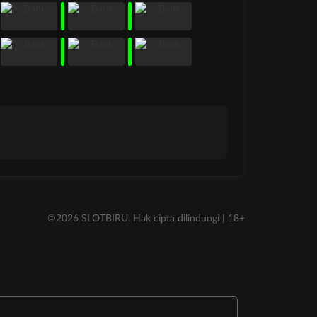
©2026 SLOTBIRU. Hak cipta dilindungi | 18+