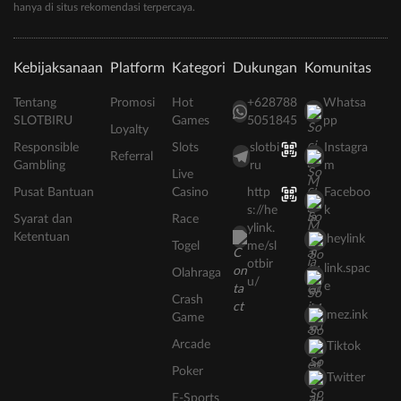
hanya di situs rekomendasi terpercaya.
Kebijaksanaan
Platform
Kategori
Dukungan
Komunitas
Tentang
Promosi
Hot
+628788
Whatsa
SLOTBIRU
Games
5051845
pp
Loyalty
Responsible
Slots
slotbi
Instagra
Referral
Gambling
ru
m
Live
Pusat Bantuan
Casino
http
Faceboo
s://he
k
Syarat dan
Race
ylink.
Ketentuan
heylink
Togel
me/sl
otbir
link.spac
Olahraga
u/
e
Crash
mez.ink
Game
Arcade
Tiktok
Poker
Twitter
E-Sports