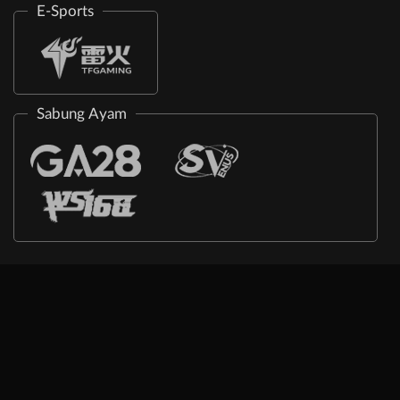
E-Sports
Sabung Ayam