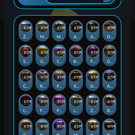
RTP
95%
RTP
97%
RTP
98%
RTP
98%
RTP
97%
RTP
98%
Zeustrike
Mahjong Roar
Maya: Elemental Totem
Aztec: Gold Temple
Aztec: Bonus Hunt 2
Dragon Chi’s Quest
RTP
97%
RTP
96%
RTP
96%
RTP
97%
RTP
97%
RTP
98%
Slotto 4D
Golden Football
Sugar Crush
Rhapsody of Muertos
Firefly Hunter
Golden Egypt
RTP
97%
RTP
95%
RTP
97%
RTP
95%
RTP
96%
RTP
95%
Crazy Bounty
Royal Ace
Piggy Bank Gold
Xiang Qi Ways 2
Dragon Chi's Quest 2
Aztec: Bonus Hunt
RTP
98%
RTP
95%
RTP
80%
RTP
84%
RTP
83%
RTP
81%
Last Samurai
Fish Prawn Crab Bonanza
Piggy Bank Gold 2
LABUBU: Fall In Wild
Zeustrike Xmas
Buffalo Rush
RTP
87%
RTP
80%
RTP
82%
RTP
93%
RTP
82%
RTP
83%