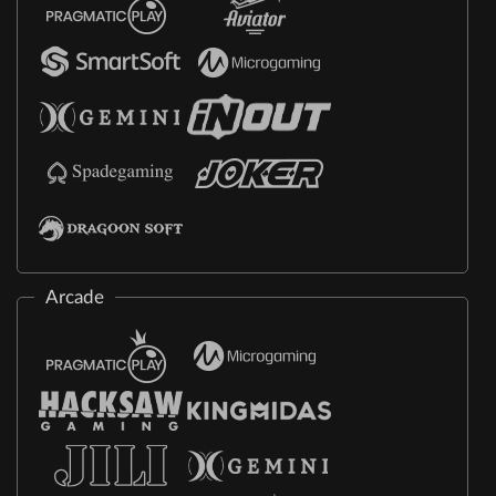
Arcade