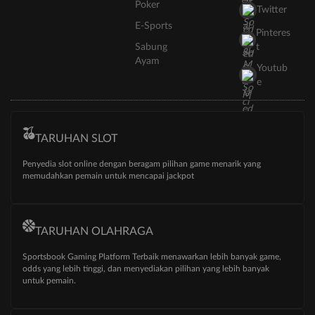
Poker
Twitter
E-Sports
Pinteres
Sabung
t
Ayam
Youtub
e
TARUHAN SLOT
Penyedia slot online dengan beragam pilihan game menarik yang
memudahkan pemain untuk mencapai jackpot
TARUHAN OLAHRAGA
Sportsbook Gaming Platform Terbaik menawarkan lebih banyak game,
odds yang lebih tinggi, dan menyediakan pilihan yang lebih banyak
untuk pemain.