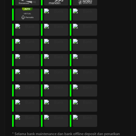
* Selama bank maintenance dan bank offline deposit dan penarikan