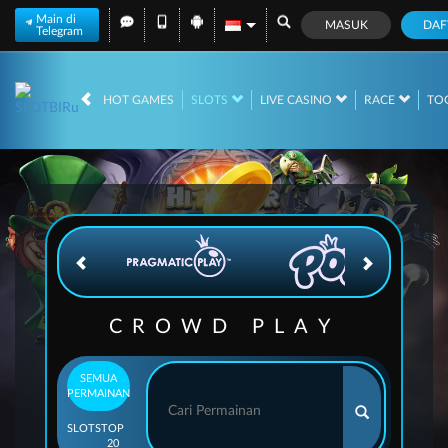
Main di
MASUK
DAF
Telegram
IDR
12,680,297,
HOT GAMES
SLOTS
LIVE CASINO
RACE
TO
CROWD PLAY
SEMUA
PERMAINAN
SLOTS
TOP
20