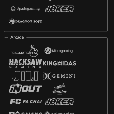
Arcade