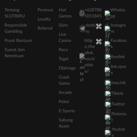
Tentang
Promosi
Hot
+628788
Whatsa
SLOTBIRU
Games
5051845
pp
Loyalty
Responsible
Slots
slotbi
Instagra
Referral
Gambling
ru
m
Live
Pusat Bantuan
Casino
http
Faceboo
s://he
k
Syarat dan
Race
ylink.
Ketentuan
heylink
Togel
me/sl
otbir
link.spac
Olahraga
u/
e
Crash
mez.ink
Game
Arcade
Tiktok
Poker
Twitter
E-Sports
Pinteres
Sabung
t
Ayam
Youtub
e