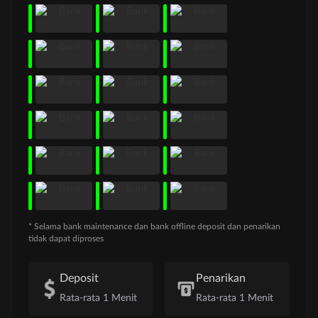
* Selama bank maintenance dan bank offline deposit dan penarikan
tidak dapat diproses
Deposit
Penarikan
Rata-rata 1 Menit
Rata-rata 1 Menit