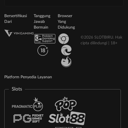
Bersertifikasi
Tanggung
Browser
Dari
Jawab
Yang
Bermain
Didukung
©2026 SLOTBIRU. Hak
cipta dilindungi | 18+
Platform Penyedia Layanan
Slots