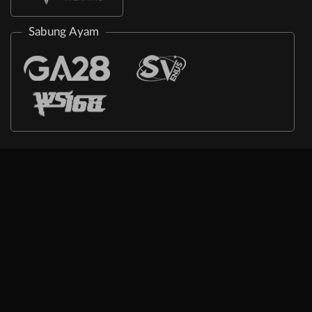
Sabung Ayam