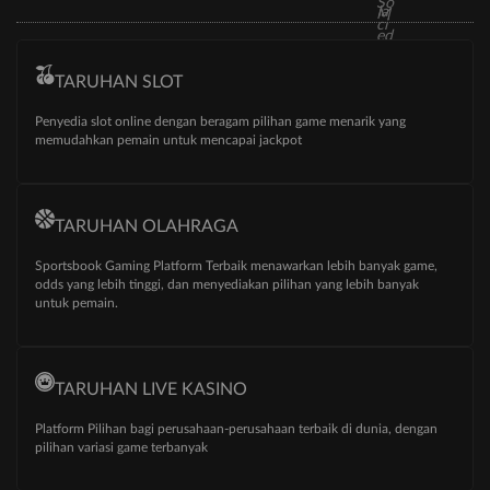
TARUHAN SLOT
Penyedia slot online dengan beragam pilihan game menarik yang
memudahkan pemain untuk mencapai jackpot
TARUHAN OLAHRAGA
Sportsbook Gaming Platform Terbaik menawarkan lebih banyak game,
odds yang lebih tinggi, dan menyediakan pilihan yang lebih banyak
untuk pemain.
TARUHAN LIVE KASINO
Platform Pilihan bagi perusahaan-perusahaan terbaik di dunia, dengan
pilihan variasi game terbanyak