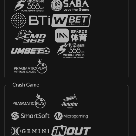
Crash Game