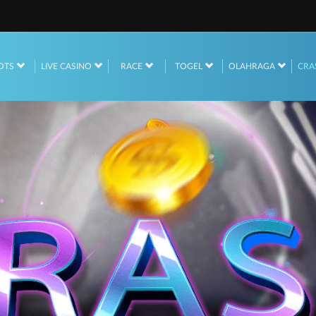
OTS
LIVE CASINO
RACE
TOGEL
OLAHRAGA
CRA