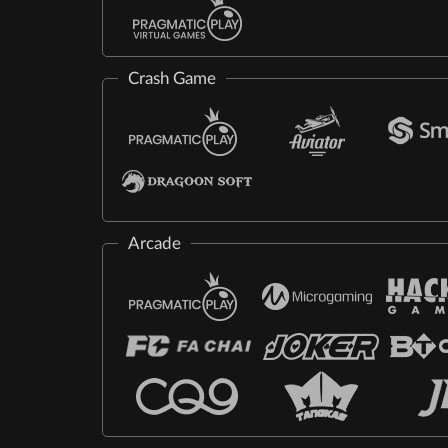
Crash Game
Arcade