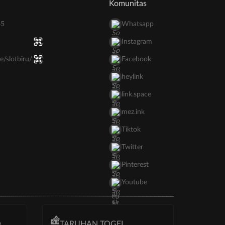
Komunitas
45
Whatsapp
Instagram
e/slotbiru/
Facebook
heylink
link.space
mez.ink
Tiktok
Twitter
Pinterest
Youtube
O
TARUHAN TOGEL