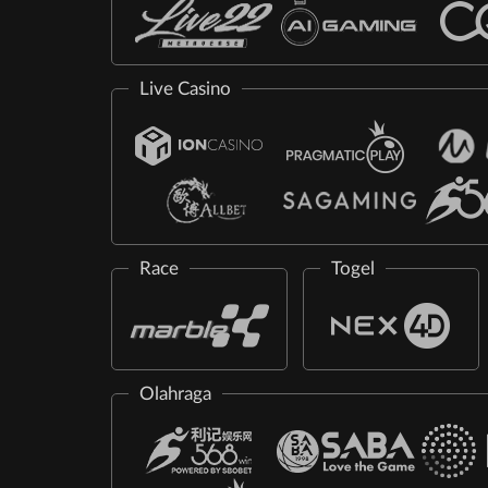
Live Casino
Race
Togel
Olahraga